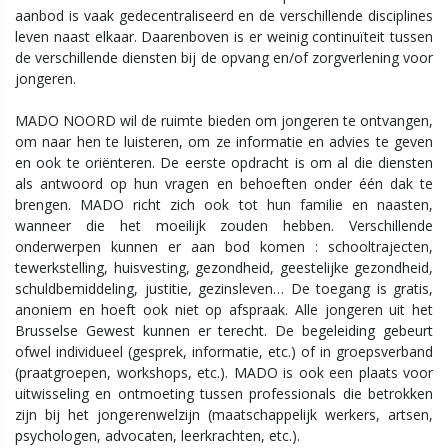
aanbod is vaak gedecentraliseerd en de verschillende disciplines
leven naast elkaar. Daarenboven is er weinig continuïteit tussen
de verschillende diensten bij de opvang en/of zorgverlening voor
jongeren.
MADO NOORD wil de ruimte bieden om jongeren te ontvangen,
om naar hen te luisteren, om ze informatie en advies te geven
en ook te oriënteren. De eerste opdracht is om al die diensten
als antwoord op hun vragen en behoeften onder één dak te
brengen. MADO richt zich ook tot hun familie en naasten,
wanneer die het moeilijk zouden hebben. Verschillende
onderwerpen kunnen er aan bod komen : schooltrajecten,
tewerkstelling, huisvesting, gezondheid, geestelijke gezondheid,
schuldbemiddeling, justitie, gezinsleven… De toegang is gratis,
anoniem en hoeft ook niet op afspraak. Alle jongeren uit het
Brusselse Gewest kunnen er terecht. De begeleiding gebeurt
ofwel individueel (gesprek, informatie, etc.) of in groepsverband
(praatgroepen, workshops, etc.). MADO is ook een plaats voor
uitwisseling en ontmoeting tussen professionals die betrokken
zijn bij het jongerenwelzijn (maatschappelijk werkers, artsen,
psychologen, advocaten, leerkrachten, etc.).