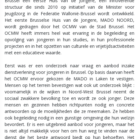
Brussel een eerste Huis van de Jongere, een innoverende
structuur die sinds 2010 op initiatief van de Minister voor
Jeugdzorg in de Federatie Wallonië-Brussel wordt ontwikkeld.
Het eerste Brusselse Huis van de Jongere, MADO NOORD,
wordt gedragen door het OCMW van de Stad Brussel. Het
OCMW heeft immers heel wat ervaring in de begeleiding en
opvolging van jongeren in hun studies, in hun professionele
projecten en in het opzetten van culturele en vrijetijdsactiviteiten
met een educatieve waarde.
Eerst was er een onderzoek naar vraag en aanbod inzake
dienstverlening voor jongeren in Brussel. Op basis daarvan heeft
het OCMW ervoor gekozen de MADO in Laken te vestigen.
Mensen op het terrein bevestigen wat ook uit onderzoek blijkt :
voornamelijk in de wijken in Noord-West Brussel neemt de
sociaal zwakkere bevolking toe en wordt ze ook jonger. Deze
mensen en gezinnen hebben richtpunten nodig en concrete
antwoorden op de moeilijkheden die ze meemaken. Ze hebben
ook begeleiding nodig in een gunstige omgeving die hun welzijn
bevordert. Er is een uitgebreid aanbod voor jongeren, maar het
is niet altijd makkelijk voor hen om hun weg te vinden naar de
dienst die het beste antwoord biedt op hun behoeften. Het