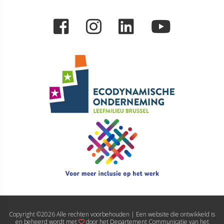
Copyright ©
2026 Alle rechten voorbehouden | Een website die ontwikkeld is
en beheerd wordt met
door het Departement Communicatie van het