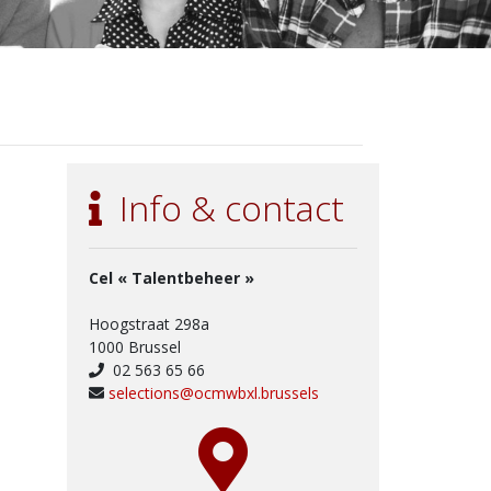
Info & contact
Cel « Talentbeheer »
Hoogstraat 298a
1000 Brussel
02 563 65 66
selections@ocmwbxl.brussels