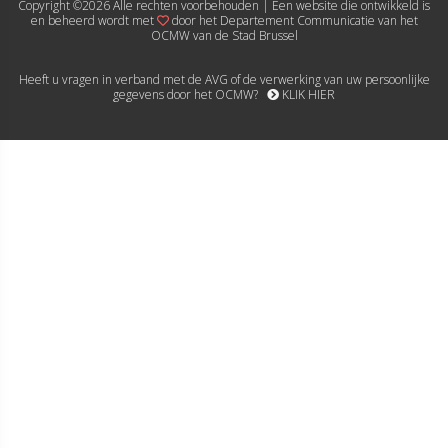
Copyright ©
2026 Alle rechten voorbehouden | Een website die ontwikkeld is
en beheerd wordt met
door het Departement Communicatie van het
OCMW van de Stad Brussel
Heeft u vragen in verband met de AVG of de verwerking van uw persoonlijke
gegevens door het OCMW?
KLIK HIER