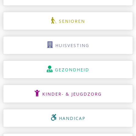
SENIOREN
HUISVESTING
GEZONDHEID
KINDER- & JEUGDZORG
HANDICAP