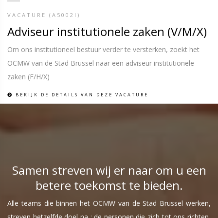
VACATURE (A5002I)
Adviseur institutionele zaken (V/M/X)
Om ons institutioneel bestuur verder te versterken, zoekt het
OCMW van de Stad Brussel naar een adviseur institutionele
zaken (F/H/X)
BEKIJK DE DETAILS VAN DEZE VACATURE
Samen streven wij er naar om u een
betere toekomst te bieden.
Alle teams die binnen het OCMW van de Stad Brussel werken,
streven hetzelfde doel na : de personen die zich tot ons richten,