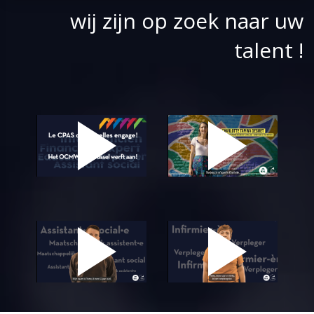
wij zijn op zoek naar uw
talent !
Play
Pl
Video
Vi
Play
Pl