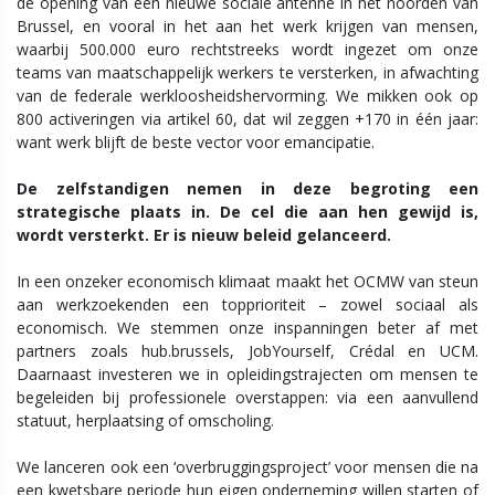
de opening van een nieuwe sociale antenne in het noorden van
Brussel, en vooral in het aan het werk krijgen van mensen,
waarbij 500.000 euro rechtstreeks wordt ingezet om onze
teams van maatschappelijk werkers te versterken, in afwachting
van de federale werkloosheidshervorming. We mikken ook op
800 activeringen via artikel 60, dat wil zeggen +170 in één jaar:
want werk blijft de beste vector voor emancipatie.
De zelfstandigen nemen in deze begroting een
strategische plaats in. De cel die aan hen gewijd is,
wordt versterkt. Er is nieuw beleid gelanceerd.
In een onzeker economisch klimaat maakt het OCMW van steun
aan werkzoekenden een topprioriteit – zowel sociaal als
economisch. We stemmen onze inspanningen beter af met
partners zoals hub.brussels, JobYourself, Crédal en UCM.
Daarnaast investeren we in opleidingstrajecten om mensen te
begeleiden bij professionele overstappen: via een aanvullend
statuut, herplaatsing of omscholing.
We lanceren ook een ‘overbruggingsproject’ voor mensen die na
een kwetsbare periode hun eigen onderneming willen starten of