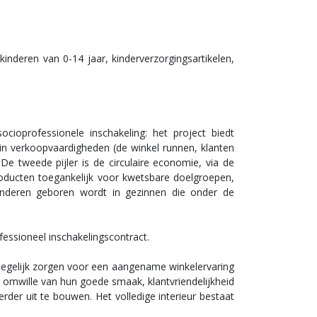
inderen van 0-14 jaar, kinderverzorgingsartikelen,
cioprofessionele inschakeling: het project biedt
in verkoopvaardigheden (de winkel runnen, klanten
e tweede pijler is de circulaire economie, via de
producten toegankelijk voor kwetsbare doelgroepen,
 kinderen geboren wordt in gezinnen die onder de
essioneel inschakelingscontract.
 tegelijk zorgen voor een aangename winkelervaring
 omwille van hun goede smaak, klantvriendelijkheid
der uit te bouwen. Het volledige interieur bestaat