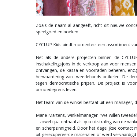
Zoals de naam al aangeeft, richt dit nieuwe conce
speelgoed en boeken.
CYCLUP Kids biedt momenteel een assortiment van 
Net als de andere projecten binnen de CYCLUP-fa
inschakelingsjobs in de verkoop aan voor mensen 
ontvangen, de kassa en voorraden beheren, enz.),
herwaardering van tweedehands artikelen. De derde
tegen democratische prijzen. Dit project is voo
armoedegrens leven.
Het team van de winkel bestaat uit een manager, d
Marie Martens, winkelmanager: “We willen tweedeha
– zowel qua onthaal als qua uitstraling van de wi
en scherpzinnigheid. Door het dagelijkse contact 
uit gerecupereerde materialen of werd vervaardigd 