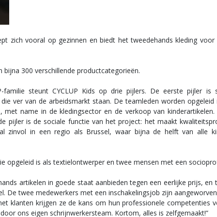
pt zich vooral op gezinnen en biedt het tweedehands kleding voor k
bijna 300 verschillende productcategorieën.
milie steunt CYCLUP Kids op drie pijlers. De eerste pijler is so
die ver van de arbeidsmarkt staan. De teamleden worden opgeleid 
 met name in de kledingsector en de verkoop van kinderartikelen. D
 pijler is de sociale functie van het project: het maakt kwaliteits
ral zinvol in een regio als Brussel, waar bijna de helft van alle
ie opgeleid is als textielontwerper en twee mensen met een socioprof
nds artikelen in goede staat aanbieden tegen een eerlijke prijs, en
nkel. De twee medewerkers met een inschakelingsjob zijn aangeworven
met klanten krijgen ze de kans om hun professionele competenties ver
door ons eigen schrijnwerkersteam. Kortom, alles is zelfgemaakt!”